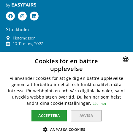
Stockholm
Kistamässan
10-11 mars, 2027
Göteborg
Cookies för en bättre
Åby Arena
upplevelse
15-16 september, 2027
SWEDISH
Vi använder cookies för att ge dig en bättre upplevelse
Malmö
genom att förbättra innehåll och funktionalitet, mäta
ENGLISH
Malmömässan
intresse för webbplatsen och våra digitala kanaler, samt
9-10 februari, 2028
utveckla webbplatsen över tid. Du kan när som helst
ändra dina cookieinställningar.
Läs mer
Kontakt
Kontakta oss
ACCEPTERA
AVVISA
Privacy policy
Cookies
ANPASSA COOKIES
Whistlelink